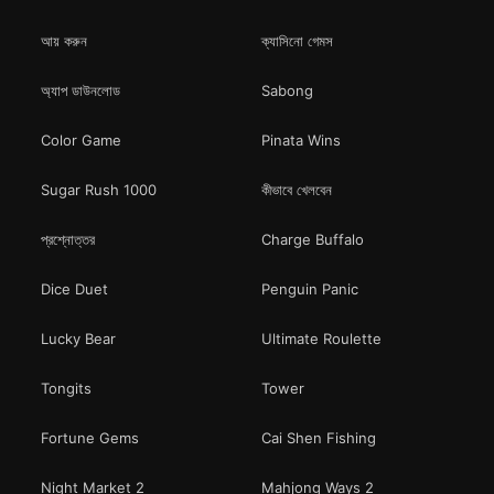
আয় করুন
ক্যাসিনো গেমস
অ্যাপ ডাউনলোড
Sabong
Color Game
Pinata Wins
Sugar Rush 1000
কীভাবে খেলবেন
প্রশ্নোত্তর
Charge Buffalo
Dice Duet
Penguin Panic
Lucky Bear
Ultimate Roulette
Tongits
Tower
Fortune Gems
Cai Shen Fishing
Night Market 2
Mahjong Ways 2