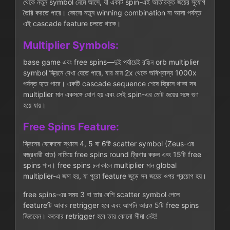
থেকে নতুন symbol নেমে আসে, যা একটি spin-এই অতিরিক্ত জয়ের সুযোগ
তৈরি করতে পারে। কোনো নতুন winning combination না আসা পর্যন্ত
এই cascade feature চলতে থাকে।
Multiplier Symbols:
base game এবং free spins—দুই পর্যায়েই রঙিন orb multiplier
symbol স্ক্রিনে দেখা যেতে পারে, যার মান 2x থেকে অবিশ্বাস্য 1000x
পর্যন্ত হতে পারে। একটি cascade sequence শেষে স্ক্রিনে থাকা সব
multiplier মান একসঙ্গে যোগ হয় এবং সেই spin-এর মোট জয়ের সঙ্গে গুণ
হয়ে যায়।
Free Spins Feature:
স্ক্রিনের যেকোনো স্থানে 4, 5 বা 6টি scatter symbol (Zeus-এর
বজ্রধারী হাত) নামিয়ে free spins round ট্রিগার করুন এবং 15টি free
spins পান। free spins চলাকালে multiplier মান global
multiplier-এ জমা হয়, যা পুরো feature জুড়ে সব জয়ের ওপর প্রয়োগ হয়।
free spins-এর সময় 3 বা তার বেশি scatter symbol পেলে
featureটি আবার retrigger হবে এবং আপনি আরও 5টি free spins
জিতবেন। কতবার retrigger হবে তার কোনো সীমা নেই!