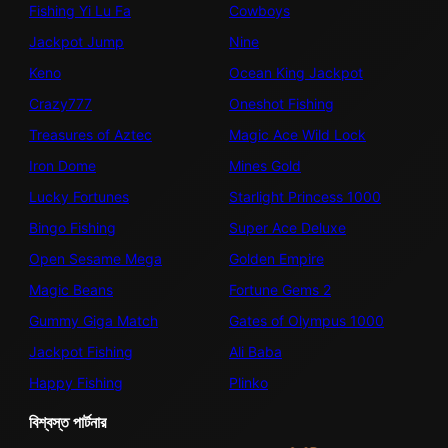
Fishing Yi Lu Fa
Cowboys
Jackpot Jump
Nine
Keno
Ocean King Jackpot
Crazy777
Oneshot Fishing
Treasures of Aztec
Magic Ace Wild Lock
Iron Dome
Mines Gold
Lucky Fortunes
Starlight Princess 1000
Bingo Fishing
Super Ace Deluxe
Open Sesame Mega
Golden Empire
Magic Beans
Fortune Gems 2
Gummy Giga Match
Gates of Olympus 1000
Jackpot Fishing
Ali Baba
Happy Fishing
Plinko
বিশ্বস্ত পার্টনার