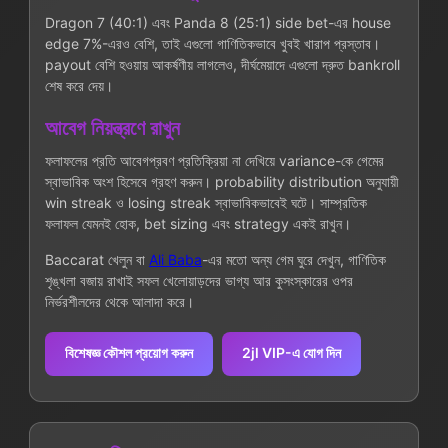
Dragon 7 (40:1) এবং Panda 8 (25:1) side bet-এর house
edge 7%-এরও বেশি, তাই এগুলো গাণিতিকভাবে খুবই খারাপ প্রস্তাব।
payout বেশি হওয়ায় আকর্ষণীয় লাগলেও, দীর্ঘমেয়াদে এগুলো দ্রুত bankroll
শেষ করে দেয়।
আবেগ নিয়ন্ত্রণে রাখুন
ফলাফলের প্রতি আবেগপ্রবণ প্রতিক্রিয়া না দেখিয়ে variance-কে গেমের
স্বাভাবিক অংশ হিসেবে গ্রহণ করুন। probability distribution অনুযায়ী
win streak ও losing streak স্বাভাবিকভাবেই ঘটে। সাম্প্রতিক
ফলাফল যেমনই হোক, bet sizing এবং strategy একই রাখুন।
Baccarat খেলুন বা
Ali Baba
-এর মতো অন্য গেম ঘুরে দেখুন, গাণিতিক
শৃঙ্খলা বজায় রাখাই সফল খেলোয়াড়দের ভাগ্য আর কুসংস্কারের ওপর
নির্ভরশীলদের থেকে আলাদা করে।
বিশেষজ্ঞ কৌশল প্রয়োগ করুন
2jl VIP-এ যোগ দিন