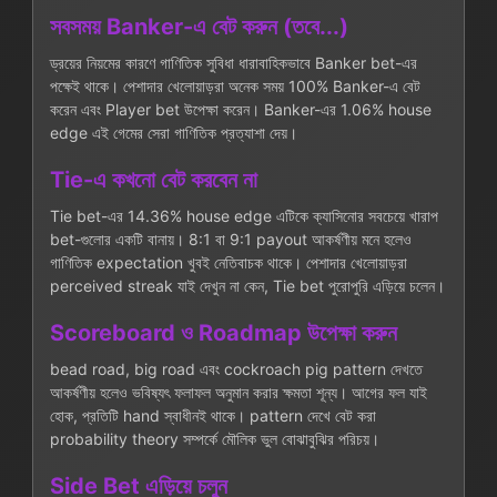
সবসময় Banker-এ বেট করুন (তবে...)
ড্রয়ের নিয়মের কারণে গাণিতিক সুবিধা ধারাবাহিকভাবে Banker bet-এর
পক্ষেই থাকে। পেশাদার খেলোয়াড়রা অনেক সময় 100% Banker-এ বেট
করেন এবং Player bet উপেক্ষা করেন। Banker-এর 1.06% house
edge এই গেমের সেরা গাণিতিক প্রত্যাশা দেয়।
Tie-এ কখনো বেট করবেন না
Tie bet-এর 14.36% house edge এটিকে ক্যাসিনোর সবচেয়ে খারাপ
bet-গুলোর একটি বানায়। 8:1 বা 9:1 payout আকর্ষণীয় মনে হলেও
গাণিতিক expectation খুবই নেতিবাচক থাকে। পেশাদার খেলোয়াড়রা
perceived streak যাই দেখুন না কেন, Tie bet পুরোপুরি এড়িয়ে চলেন।
Scoreboard ও Roadmap উপেক্ষা করুন
bead road, big road এবং cockroach pig pattern দেখতে
আকর্ষণীয় হলেও ভবিষ্যৎ ফলাফল অনুমান করার ক্ষমতা শূন্য। আগের ফল যাই
হোক, প্রতিটি hand স্বাধীনই থাকে। pattern দেখে বেট করা
probability theory সম্পর্কে মৌলিক ভুল বোঝাবুঝির পরিচয়।
Side Bet এড়িয়ে চলুন