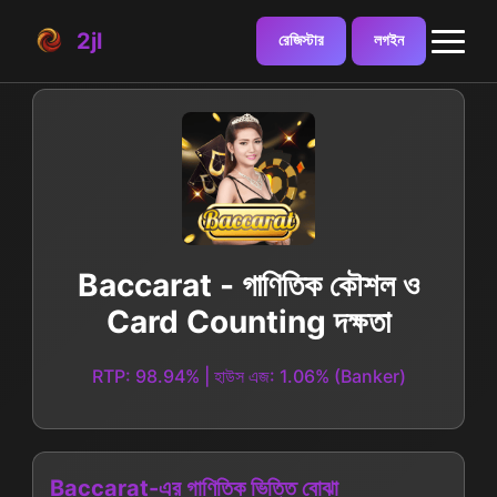
2jl
রেজিস্টার
লগইন
Baccarat - গাণিতিক কৌশল ও
Card Counting দক্ষতা
RTP: 98.94% | হাউস এজ: 1.06% (Banker)
Baccarat-এর গাণিতিক ভিত্তি বোঝা