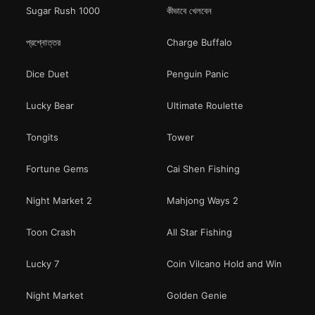
Sugar Rush 1000
কীভাবে খেলবেন
প্রশ্নোত্তর
Charge Buffalo
Dice Duet
Penguin Panic
Lucky Bear
Ultimate Roulette
Tongits
Tower
Fortune Gems
Cai Shen Fishing
Night Market 2
Mahjong Ways 2
Toon Crash
All Star Fishing
Lucky 7
Coin Vilcano Hold and Win
Night Market
Golden Genie