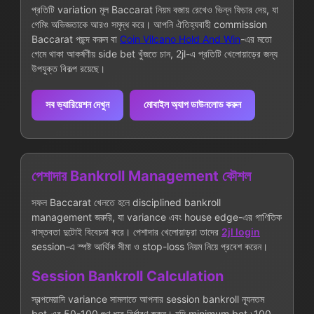
প্রতিটি variation মূল Baccarat নিয়ম বজায় রেখেও ভিন্ন ফিচার দেয়, যা
গেমিং অভিজ্ঞতাকে আরও সমৃদ্ধ করে। আপনি ঐতিহ্যবাহী commission
Baccarat পছন্দ করুন বা
Coin Vilcano Hold And Win
-এর মতো
গেমে থাকা আকর্ষণীয় side bet খুঁজতে চান, 2jl-এ প্রতিটি খেলোয়াড়ের জন্য
উপযুক্ত বিকল্প রয়েছে।
সব ভ্যারিয়েশন দেখুন
মোবাইল অ্যাপ ডাউনলোড করুন
পেশাদার Bankroll Management কৌশল
সফল Baccarat খেলতে হলে disciplined bankroll
management জরুরি, যা variance এবং house edge-এর গাণিতিক
বাস্তবতা দুটোই বিবেচনা করে। পেশাদার খেলোয়াড়রা তাদের
2jl login
session-এ স্পষ্ট আর্থিক সীমা ও stop-loss নিয়ম নিয়ে প্রবেশ করেন।
Session Bankroll Calculation
স্বল্পমেয়াদি variance সামলাতে আপনার session bankroll ন্যূনতম
bet-এর 50-100 গুণ ধরে নির্ধারণ করুন। যদি minimum bet ৳100