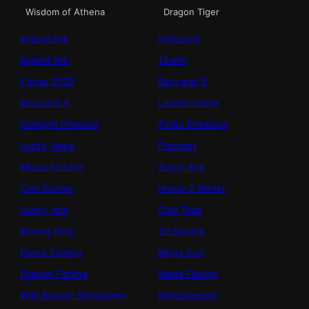
Wisdom of Athena
Dragon Tiger
legend link
bigbunny
legend link
13wim
jl boss 2025
Baccarat B
Baccarat A
Ladder Game
Starlight Princess
Aztec Priestess
Lucky Neko
Popmart
Midas Fortune
Super Ace
Coin Pusher
Horde 2 Winter
Lucky Ace
Coin Toss
Boxing King
32 Baraha
Fierce Fishing
Mega Ace
Dragon Fishing
Mega Fishing
Wild Bounty Showdown
Minesweeper