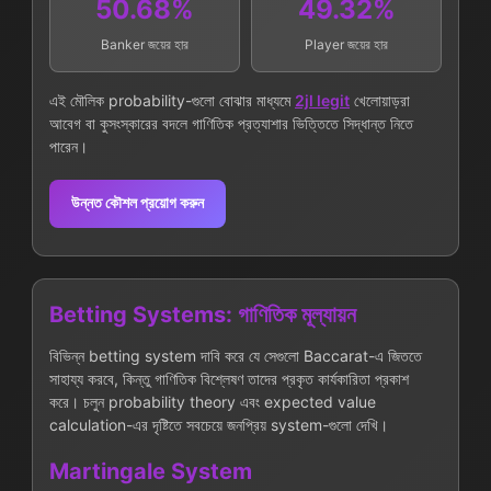
50.68%
49.32%
Banker জয়ের হার
Player জয়ের হার
এই মৌলিক probability-গুলো বোঝার মাধ্যমে
2jl legit
খেলোয়াড়রা
আবেগ বা কুসংস্কারের বদলে গাণিতিক প্রত্যাশার ভিত্তিতে সিদ্ধান্ত নিতে
পারেন।
উন্নত কৌশল প্রয়োগ করুন
Betting Systems: গাণিতিক মূল্যায়ন
বিভিন্ন betting system দাবি করে যে সেগুলো Baccarat-এ জিততে
সাহায্য করবে, কিন্তু গাণিতিক বিশ্লেষণ তাদের প্রকৃত কার্যকারিতা প্রকাশ
করে। চলুন probability theory এবং expected value
calculation-এর দৃষ্টিতে সবচেয়ে জনপ্রিয় system-গুলো দেখি।
Martingale System