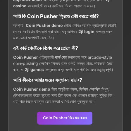
casino
ওয়েবসাইটে ওয়েব ব্রাউজার দিয়েও খেলতে পারবেন।
আমি কি Coin Pusher ফ্রিতে চেষ্টা করতে পারি?
অবশ্যই!
Coin Pusher demo
মোডে কোনও আর্থিক প্রতিশ্রুতি ছাড়াই
গেমের সব ফিচার উপভোগ করা যায়। শুধু আপনার
2jl login
সম্পন্ন করুন
এবং ডেমো অপশনটি বেছে নিন।
এই কার্ড গেমটিকে বিশেষ করে তোলে কী?
Coin Pusher
ঐতিহ্যবাহী
কার্ড গেম
উপাদানের সঙ্গে arcade-style
coin-pushing মেকানিক্স মিলিয়ে এমন একটি অনন্য গেমিং অভিজ্ঞতা তৈরি
করে, যা
2jl games
সংগ্রহের মধ্যে একই সঙ্গে পরিচিত এবং নতুনত্বপূর্ণ।
আমি কীভাবে আমার জয়ের সম্ভাবনা বাড়াব?
Coin Pusher demo
দিয়ে অনুশীলন করুন, ফিজিক্স মেকানিক্স শিখুন,
কৌশলগতভাবে কয়েন ড্রপের সময় ঠিক করুন এবং বোনাস রাউন্ডের সুবিধা নিন।
এই গেমে নিছক ভাগ্যের চেয়ে দক্ষতা ও ধৈর্য বেশি পুরস্কৃত হয়।
Coin Pusher দিয়ে শুরু করুন