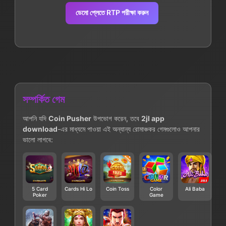
ডেমো প্লেতে RTP পরীক্ষা করুন
সম্পর্কিত গেম
আপনি যদি
Coin Pusher
উপভোগ করেন, তবে
2jl app
download
-এর মাধ্যমে পাওয়া এই অন্যান্য রোমাঞ্চকর গেমগুলোও আপনার
ভালো লাগবে:
5 Card
Cards Hi Lo
Coin Toss
Color
Ali Baba
Poker
Game