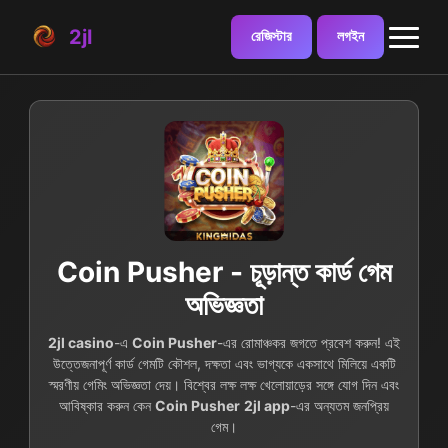
2jl
রেজিস্টার
লগইন
Coin Pusher - চূড়ান্ত কার্ড গেম
অভিজ্ঞতা
2jl casino
-এ
Coin Pusher
-এর রোমাঞ্চকর জগতে প্রবেশ করুন! এই
উত্তেজনাপূর্ণ কার্ড গেমটি কৌশল, দক্ষতা এবং ভাগ্যকে একসাথে মিলিয়ে একটি
স্মরণীয় গেমিং অভিজ্ঞতা দেয়। বিশ্বের লক্ষ লক্ষ খেলোয়াড়ের সঙ্গে যোগ দিন এবং
আবিষ্কার করুন কেন
Coin Pusher
2jl app
-এর অন্যতম জনপ্রিয়
গেম।