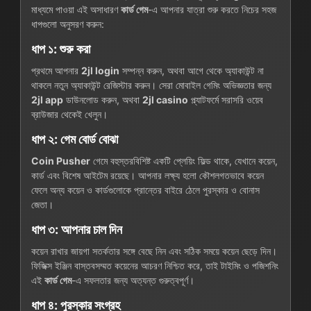
মাধ্যমে পাওয়া এই অসাধারণ
কার্ড গেম
-এ আপনার যাত্রা শুরু করতে নিচের সহজ
ধাপগুলো অনুসরণ করুন:
ধাপ ১: শুরু করা
প্রথমে আপনার
2jl login
সম্পন্ন করুন, অথবা আগে থেকে অ্যাকাউন্ট না
থাকলে নতুন অ্যাকাউন্ট রেজিস্টার করুন। সেরা মোবাইল গেমিং অভিজ্ঞতার জন্য
2jl app
ডাউনলোড করুন, অথবা
2jl casino
প্ল্যাটফর্মে সরাসরি ওয়েব
ব্রাউজার থেকেই খেলুন।
ধাপ ২: গেম বোর্ড বোঝা
Coin Pusher
গেমে বহুস্তরবিশিষ্ট একটি প্লেয়িং ফিল্ড থাকে, যেখানে কয়েন,
কার্ড এবং বিশেষ আইটেম রয়েছে। আপনার লক্ষ্য হলো কৌশলগতভাবে কয়েন
ফেলে অন্য কয়েন ও কার্ডগুলোকে প্রান্তের বাইরে ঠেলে পুরস্কার ও বোনাস
জেতা।
ধাপ ৩: আপনার চাল দিন
কয়েন রাখার জায়গা সতর্কতার সঙ্গে বেছে নিন এবং সঠিক সময়ে কয়েন ছেড়ে দিন।
ফিজিক্স ইঞ্জিন বাস্তবসম্মত কয়েনের আচরণ নিশ্চিত করে, তাই টাইমিং ও পজিশনিং
এই
কার্ড গেম
-এ সফলতার জন্য অত্যন্ত গুরুত্বপূর্ণ।
ধাপ ৪: পুরস্কার সংগ্রহ