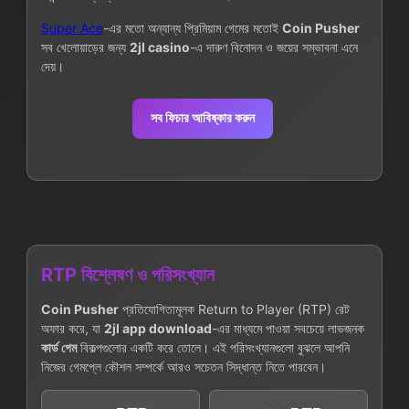
Super Ace
-এর মতো অন্যান্য প্রিমিয়াম গেমের মতোই
Coin Pusher
সব খেলোয়াড়ের জন্য
2jl casino
-এ দারুণ বিনোদন ও জয়ের সম্ভাবনা এনে
দেয়।
সব ফিচার আবিষ্কার করুন
RTP বিশ্লেষণ ও পরিসংখ্যান
Coin Pusher
প্রতিযোগিতামূলক Return to Player (RTP) রেট
অফার করে, যা
2jl app download
-এর মাধ্যমে পাওয়া সবচেয়ে লাভজনক
কার্ড গেম
বিকল্পগুলোর একটি করে তোলে। এই পরিসংখ্যানগুলো বুঝলে আপনি
নিজের গেমপ্লে কৌশল সম্পর্কে আরও সচেতন সিদ্ধান্ত নিতে পারবেন।