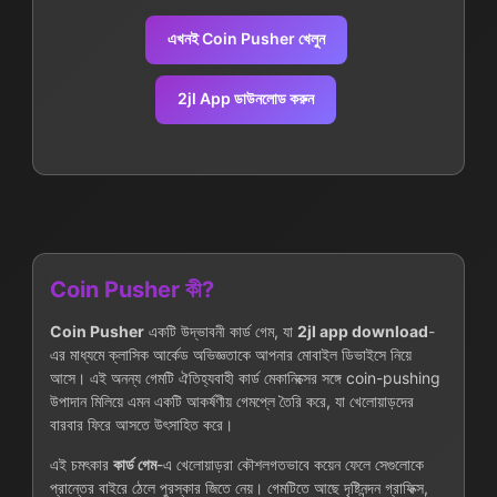
এখনই Coin Pusher খেলুন
2jl App ডাউনলোড করুন
Coin Pusher কী?
Coin Pusher
একটি উদ্ভাবনী কার্ড গেম, যা
2jl app download
-
এর মাধ্যমে ক্লাসিক আর্কেড অভিজ্ঞতাকে আপনার মোবাইল ডিভাইসে নিয়ে
আসে। এই অনন্য গেমটি ঐতিহ্যবাহী কার্ড মেকানিক্সের সঙ্গে coin-pushing
উপাদান মিলিয়ে এমন একটি আকর্ষণীয় গেমপ্লে তৈরি করে, যা খেলোয়াড়দের
বারবার ফিরে আসতে উৎসাহিত করে।
এই চমৎকার
কার্ড গেম
-এ খেলোয়াড়রা কৌশলগতভাবে কয়েন ফেলে সেগুলোকে
প্রান্তের বাইরে ঠেলে পুরস্কার জিতে নেয়। গেমটিতে আছে দৃষ্টিনন্দন গ্রাফিক্স,