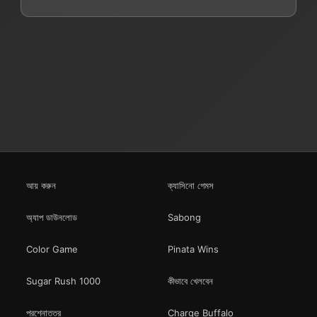
আয় করুন
ক্যাসিনো গেমস
অ্যাপ ডাউনলোড
Sabong
Color Game
Pinata Wins
Sugar Rush 1000
কীভাবে খেলবেন
প্রশ্নোত্তর
Charge Buffalo