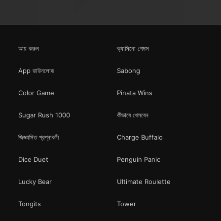
আয় করুন
ক্যাসিনো গেমস
App ডাউনলোড
Sabong
Color Game
Pinata Wins
Sugar Rush 1000
কীভাবে খেলবেন
জিজ্ঞাসিত প্রশ্নাবলী
Charge Buffalo
Dice Duet
Penguin Panic
Lucky Bear
Ultimate Roulette
Tongits
Tower