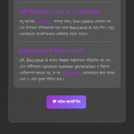
আমি কীভাবে Baccarat A-তে প্রবেশ করব?
শুধু আপনার
2jl login
সম্পন্ন করুন, live casino সেকশনে যান
এবং উপলভ্য টেবিলগুলোর মধ্য থেকে Baccarat A বেছে নিন। নতুন
খেলোয়াড়রা তাৎক্ষণিকভাবে রেজিস্টার করতে পারেন।
Baccarat A কি নিরাপদ ও ন্যায্য?
হ্যাঁ, Baccarat A কঠোর নিয়ন্ত্রক তত্ত্বাবধানে পরিচালিত হয় এবং
এতে সার্টিফায়েড random number generation ও নিরাপদ
এনক্রিপশন ব্যবহৃত হয়, যা সব
2jl casino
খেলোয়াড়ের জন্য ন্যায্য
খেলা ও ডেটা সুরক্ষা নিশ্চিত করে।
💬 লাইভ সাপোর্ট নিন