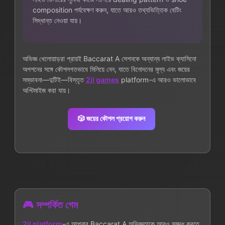
composition পর্যবেক্ষণ করুন, যাতে আরও তথ্যভিত্তিক বেটিং
সিদ্ধান্ত নেওয়া যায়।
অভিজ্ঞ খেলোয়াড়রা প্রায়ই Baccarat A সেশনকে অন্যান্য লাইভ ক্যাসিনো
অপশনের সঙ্গে কৌশলগতভাবে মিলিয়ে নেন, যাতে বিনোদনের মূল্য এবং জয়ের
সম্ভাবনা—দুটিই—বিস্তৃত
2jl games
platform-এ আরও ভালোভাবে
অপ্টিমাইজ করা যায়।
🎲 জয়ের কৌশল প্রয়োগ করুন
🎮 সম্পর্কিত গেম
2jl platform
-এ আপনার Baccarat A অভিজ্ঞতাকে আরও সমৃদ্ধ করতে