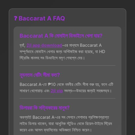
❓ Baccarat A FAQ
Baccarat A কি মোবাইল ডিভাইসে খেলা যায়?
হ্যাঁ,
2jl app download
-এর মাধ্যমে Baccarat A
সম্পূর্ণভাবে মোবাইল খেলার জন্য অপ্টিমাইজ করা হয়েছে, যা HD
স্ট্রিমিং মানসহ সব ডিভাইসে মসৃণ গেমপ্লে দেয়।
ন্যূনতম বেটিং সীমা কত?
Baccarat A-তে ₱10 থেকে নমনীয় বেটিং সীমা শুরু হয়, ফলে এটি
সাধারণ খেলোয়াড় এবং
2jl vip
সদস্য—উভয়ের জন্যই সহজলভ্য।
ডিলাররা কি সত্যিকারের মানুষ?
অবশ্যই! Baccarat A-এর সব সেশনে পেশাদার প্রশিক্ষণপ্রাপ্ত
লাইভ ডিলার থাকেন, যারা আধুনিক স্টুডিও থেকে রিয়েল-টাইমে স্ট্রিম
করেন এবং আসল ক্যাসিনোর অভিজ্ঞতা নিশ্চিত করেন।