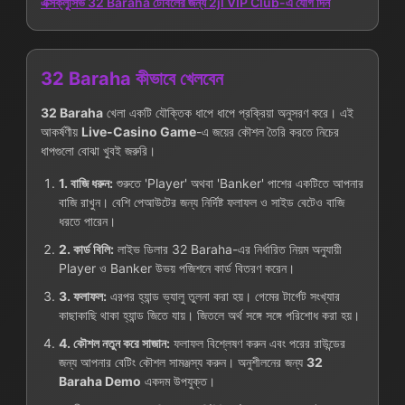
এক্সক্লুসিভ 32 Baraha টেবিলের জন্য 2jl VIP Club-এ যোগ দিন
32 Baraha কীভাবে খেলবেন
32 Baraha
খেলা একটি যৌক্তিক ধাপে ধাপে প্রক্রিয়া অনুসরণ করে। এই
আকর্ষণীয়
Live-Casino Game
-এ জয়ের কৌশল তৈরি করতে নিচের
ধাপগুলো বোঝা খুবই জরুরি।
1. বাজি ধরুন:
শুরুতে 'Player' অথবা 'Banker' পাশের একটিতে আপনার
বাজি রাখুন। বেশি পেআউটের জন্য নির্দিষ্ট ফলাফল ও সাইড বেটেও বাজি
ধরতে পারেন।
2. কার্ড বিলি:
লাইভ ডিলার 32 Baraha-এর নির্ধারিত নিয়ম অনুযায়ী
Player ও Banker উভয় পজিশনে কার্ড বিতরণ করেন।
3. ফলাফল:
এরপর হ্যান্ড ভ্যালু তুলনা করা হয়। গেমের টার্গেট সংখ্যার
কাছাকাছি থাকা হ্যান্ড জিতে যায়। জিতলে অর্থ সঙ্গে সঙ্গে পরিশোধ করা হয়।
4. কৌশল নতুন করে সাজান:
ফলাফল বিশ্লেষণ করুন এবং পরের রাউন্ডের
জন্য আপনার বেটিং কৌশল সামঞ্জস্য করুন। অনুশীলনের জন্য
32
Baraha Demo
একদম উপযুক্ত।