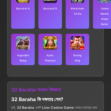
Baccarat A
Baccarat B
Blockchain
Casino
Tai Xiu
Marina
Andar
Bahar
Asgardian
Aztec
Boxing
Rising
Priestess
King
32 Baraha সাধারণ জিজ্ঞাসা
32 Baraha কি দক্ষতার গেম?
হ্যাঁ,
32 Baraha
একটি
Live-Casino Game
যেখানে ভাগ্যের সঙ্গে