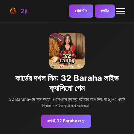
2jl
রেজিস্টার
লগইন
কার্ডের দখল নিন: 32 Baraha লাইভ
ক্যাসিনো গেম
32 Baraha-এর সঙ্গে দক্ষতা ও কৌশলের চূড়ান্ত পরীক্ষায় অংশ নিন, যা 2jl-এ একটি
প্রিমিয়াম লাইভ ক্যাসিনো অভিজ্ঞতা।
এখনই 32 Baraha খেলুন