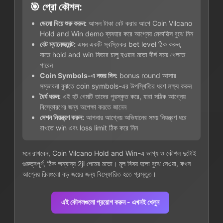
🎯 প্রো কৌশল:
ডেমো দিয়ে শুরু করুন:
আসল টাকা বেট করার আগে Coin Vilcano
Hold and Win demo ব্যবহার করে আগ্নেয় মেকানিক্স বুঝে নিন
বেট ম্যানেজমেন্ট:
এমন একটি স্বস্তিকর bet level ঠিক করুন,
যাতে hold and win ফিচার চালু হওয়ার মতো দীর্ঘ সময় খেলতে
পারেন
Coin Symbols-এ নজর দিন:
bonus round আসার
সম্ভাবনা বুঝতে coin symbols-এর উপস্থিতির ধরণ লক্ষ্য করুন
ধৈর্য ধরুন:
এই হট গেমটি তাদের পুরস্কৃত করে, যারা সঠিক আগ্নেয়
বিস্ফোরণের জন্য অপেক্ষা করতে জানেন
সেশন নিয়ন্ত্রণ করুন:
আপনার আগ্নেয় অভিযানের সময় নিয়ন্ত্রণ ধরে
রাখতে win এবং loss limit ঠিক করে নিন
মনে রাখবেন, Coin Vilcano Hold and Win-এ ভাগ্য ও কৌশল দুটোই
গুরুত্বপূর্ণ, ঠিক অন্যান্য 2jl গেমের মতো। মূল বিষয় হলো বুঝে নেওয়া, কখন
আগ্নেয় রিলগুলো বড় জয়ের জন্য বিস্ফোরিত হতে প্রস্তুত।
এই কৌশলগুলো প্রয়োগ করুন - এখনই খেলুন