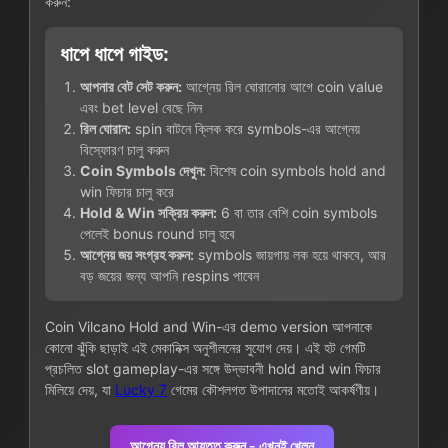
করুন:
ধাপে ধাপে গাইড:
আপনার বেট সেট করুন:
আগ্নেয় রিল ঘোরানোর আগে coin value
এবং bet level বেছে নিন
রিল ঘোরান:
spin বাটনে ক্লিক করে symbols-এর আগ্নেয়
বিস্ফোরণ চালু করুন
Coin Symbols দেখুন:
বিশেষ coin symbols hold and
win ফিচার চালু করে
Hold & Win সক্রিয় করুন:
6 বা তার বেশি coin symbols
পেলেই bonus round চালু হবে
আগ্নেয় জয় সংগ্রহ করুন:
symbols জায়গায় লক হয়ে থাকবে, আর
বড় জয়ের জন্য আপনি respins পাবেন
Coin Vilcano Hold and Win-এর demo version আপনাকে
কোনো ঝুঁকি ছাড়াই এই মেকানিক্স অনুশীলনের সুযোগ দেয়। এই হট গেমটি
প্রচলিত slot gameplay-এর সঙ্গে উদ্ভাবনী hold and win ফিচার
মিলিয়ে দেয়, যা
Lucky 7
গেমের কৌশলগত উপাদানের মতোই আকর্ষণীয়।
আগ্নেয় রিল আয়ত্ত করুন - এখনই খেলুন