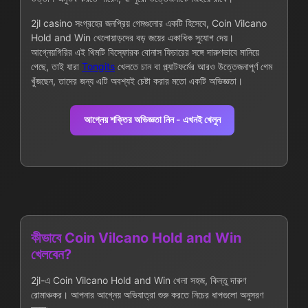
2jl casino সংগ্রহের জনপ্রিয় গেমগুলোর একটি হিসেবে, Coin Vilcano
Hold and Win খেলোয়াড়দের বড় জয়ের একাধিক সুযোগ দেয়।
আগ্নেয়গিরির এই থিমটি বিস্ফোরক বোনাস ফিচারের সঙ্গে দারুণভাবে মানিয়ে
গেছে, তাই যারা
Tongits
খেলতে চান বা প্ল্যাটফর্মের আরও উত্তেজনাপূর্ণ গেম
খুঁজছেন, তাদের জন্য এটি অবশ্যই চেষ্টা করার মতো একটি অভিজ্ঞতা।
আগ্নেয় শক্তির অভিজ্ঞতা নিন - এখনই খেলুন
কীভাবে Coin Vilcano Hold and Win
খেলবেন?
2jl-এ Coin Vilcano Hold and Win খেলা সহজ, কিন্তু দারুণ
রোমাঞ্চকর। আপনার আগ্নেয় অভিযাত্রা শুরু করতে নিচের ধাপগুলো অনুসরণ