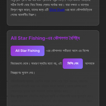
সঠিক টার্গেট বেছে নিয়ে নিজের স্কোর সর্বোচ্চ করা। যারা দক্ষতা ও ভাগ্যের
মিশ্রণ পছন্দ করেন, তাদের জন্য এটি
Dice Duet
-এর মতো কৌশলভিত্তিক
গেমের আকর্ষণীয় বিকল্প।
All Star Fishing-এর কৌশলগত বৈশিষ্ট্য
All Star Fishing
-এর কৌশলগত গভীরতা আসে এর বিশেষ
ফিচারগুলো থেকে। সাধারণ স্লটের মতো নয়, এই
ফিশিং গেম
আপনাকে
নিয়ন্ত্রণের সুযোগ দেয়।
পরিবর্তনযোগ্য ক্যানন:
একাধিক টারেট থেকে বেছে নিতে পারবেন, যেগুলোর
প্রতিটির শটপ্রতি খরচ এবং শক্তির মাত্রা আলাদা। ভালো কৌশল হলো
লক্ষ্যবস্তুর মূল্যের সঙ্গে মানানসই ক্যানন ব্যবহার করা।
উচ্চ-মূল্যের বস:
পৌরাণিক সামুদ্রিক প্রাণী ও শক্তিশালী বসের মুখোমুখি হোন।
এগুলো ধরতে বেশি ফায়ারপাওয়ার লাগে, তবে পুরস্কারও অনেক বড় এবং স্ক্রিন-
পরিষ্কার করা বিশেষ ইফেক্টও ট্রিগার হতে পারে।