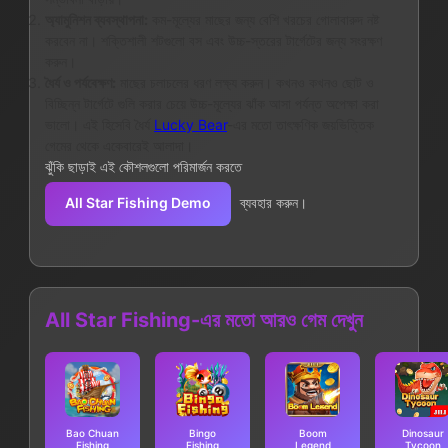
অ্যামুনিশন ব্যবস্থাপনা:
কম-মূল্যের মাছের জন্য বেশি খরচের গোলাবারুদ নষ্ট
করবেন না। শক্তিশালী শটগুলো বস এবং উচ্চ-স্তরের টার্গেটের জন্য সংরক্ষণ
করুন।
ধৈর্য ও পর্যবেক্ষণ:
মাছের চলাচলের ধরণ লক্ষ্য করুন। কখনও কখনও ছোট ও
বিচ্ছিন্ন টার্গেটে গুলি করার চেয়ে উচ্চ-মূল্যের ঝাঁক আসা পর্যন্ত অপেক্ষা করা
ভালো। এই হিসেবি ধৈর্য
Lucky Bear
-এর মতো তাৎক্ষণিক জয়ভিত্তিক
গেমের থেকে একেবারেই আলাদা।
ঝুঁকি ছাড়াই এই কৌশলগুলো পরিমার্জন করতে
All Star Fishing Demo
ব্যবহার করুন।
All Star Fishing-এর মতো আরও গেম দেখুন
Bao Chuan
Bingo
Boom
Dinosaur
Fishing
Fishing
Legend
Tycoon