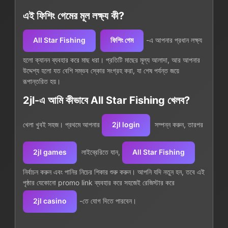
এই ফিশিং গেমের মূল লক্ষ্য কী?
All Star Fishing
ফিশিং গেম
-এ আপনার প্রধান লক্ষ্য
হলো ক্যানন ব্যবহার করে মাছ ধরা। প্রতিটি মাছের মূল্য আলাদা, আর আপনার
উদ্দেশ্য হলো যত বেশি সম্ভব স্কোর সংগ্রহ করা, যা শেষ পর্যন্ত জয়ে
রূপান্তরিত হয়।
2jl-এ আমি কীভাবে All Star Fishing খেলব?
খেলা খুবই সহজ। প্রথমে আপনার
2jl login
সম্পন্ন করুন, তারপর
2jl games
লাইব্রেরিতে যান,
All Star Fishing
নির্বাচন করুন এবং পানির নিচের শিকার শুরু করুন। আপনি যদি নতুন হন, তবে এই
পৃষ্ঠার যেকোনো promo link ব্যবহার করে সহজেই রেজিস্টার করে
2jl casino
-তে যোগ দিতে পারবেন।