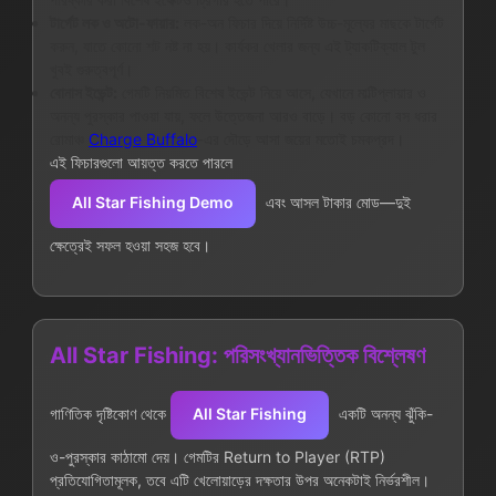
টার্গেট লক ও অটো-ফায়ার:
লক-অন ফিচার দিয়ে নির্দিষ্ট উচ্চ-মূল্যের মাছকে টার্গেট
করুন, যাতে কোনো শট নষ্ট না হয়। কার্যকর খেলার জন্য এই ট্যাকটিক্যাল টুল
খুবই গুরুত্বপূর্ণ।
বোনাস ইভেন্ট:
গেমটি নিয়মিত বিশেষ ইভেন্ট নিয়ে আসে, যেখানে মাল্টিপ্লায়ার ও
অনন্য পুরস্কার পাওয়া যায়, ফলে উত্তেজনা আরও বাড়ে। বড় কোনো বস ধরার
রোমাঞ্চ
Charge Buffalo
-এর দৌড়ে আসা জয়ের মতোই চমকপ্রদ।
এই ফিচারগুলো আয়ত্ত করতে পারলে
All Star Fishing Demo
এবং আসল টাকার মোড—দুই
ক্ষেত্রেই সফল হওয়া সহজ হবে।
All Star Fishing: পরিসংখ্যানভিত্তিক বিশ্লেষণ
গাণিতিক দৃষ্টিকোণ থেকে
All Star Fishing
একটি অনন্য ঝুঁকি-
ও-পুরস্কার কাঠামো দেয়। গেমটির Return to Player (RTP)
প্রতিযোগিতামূলক, তবে এটি খেলোয়াড়ের দক্ষতার উপর অনেকটাই নির্ভরশীল।