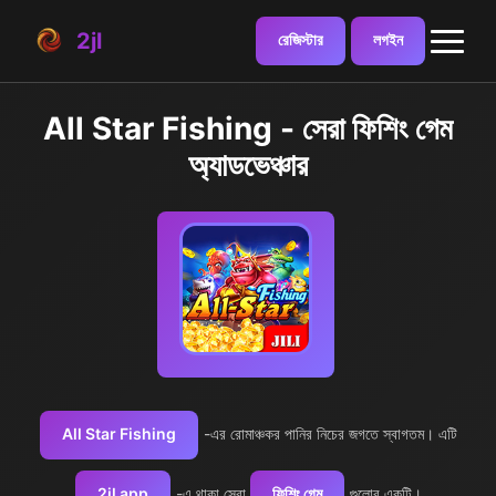
2jl
রেজিস্টার
লগইন
All Star Fishing - সেরা ফিশিং গেম
অ্যাডভেঞ্চার
All Star Fishing
-এর রোমাঞ্চকর পানির নিচের জগতে স্বাগতম। এটি
2jl app
-এ থাকা সেরা
ফিশিং গেম
গুলোর একটি।