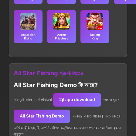
Asgardian
Aztec
Boxing
Rising
Priestess
King
All Star Fishing প্রশ্নোত্তর
All Star Fishing Demo কি আছে?
অবশ্যই আছে। খেলোয়াড়রা
2jl app download
-এর মাধ্যমে
All Star Fishing Demo
ব্যবহার করতে পারেন। এতে কোনো
আর্থিক ঝুঁকি ছাড়াই আপনি কৌশল অনুশীলন করতে এবং গেমের মেকানিকস বুঝতে
পারবেন।