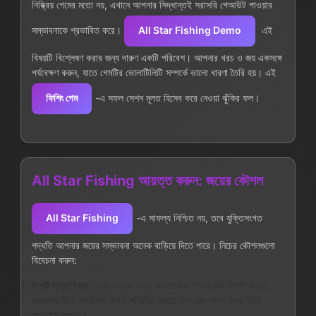
নিষ্ক্রিয় গেমের মতো নয়, এখানে আপনার সিদ্ধান্তই সরাসরি পেআউট পাওয়ার
সম্ভাবনাকে প্রভাবিত করে।
All Star Fishing Demo
এই
বিষয়টি বিশ্লেষণ করার জন্য দারুণ একটি পরিবেশ। আপনার খরচ ও জয় একসঙ্গে
পর্যবেক্ষণ করুন, যাতে গেমটির ভোলাটিলিটি সম্পর্কে ভালো ধারণা তৈরি হয়। এই
ফিশিং গেম
-এ সফল সেশন মূলত হিসেব করে নেওয়া ঝুঁকির ফল।
All Star Fishing আয়ত্ত করুন: জয়ের কৌশল
All Star Fishing
-এ সাফল্য নিশ্চিত নয়, তবে যুক্তিসংগত
পদ্ধতি আপনার জয়ের সম্ভাবনা অনেক বাড়িয়ে দিতে পারে। নিচের কৌশলগুলো
বিবেচনা করুন:
টার্গেট অগ্রাধিকার:
যেসব মাছকে অন্য খেলোয়াড়রা ইতিমধ্যেই টার্গেট করছে,
সেগুলোর দিকে মনোযোগ দিন। সম্মিলিত ফায়ার শেষ এবং সফল ধরার শটের
সম্ভাবনা বাড়ায়।