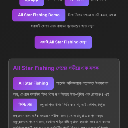
All Star Fishing Demo
দিয়ে নিজের দক্ষতা যাচাই করুন, অথবা
সরাসরি খেলায় নেমে বাস্তব পুরস্কারের জন্য লড়ুন।
এখনই All Star Fishing খেলুন
All Star Fishing গেমের গভীরে এক ঝলক
All Star Fishing
আর্কেড অভিজ্ঞতাকে নতুনভাবে উপস্থাপন
করে, যেখানে ক্লাসিক ফিশ শুটার রূপ নিয়েছে উচ্চ-ঝুঁকির এক রোমাঞ্চে। এই
ফিশিং গেম
শুধু ভাগ্যের উপর নির্ভর করে না; এটি কৌশল, নিখুঁত
লক্ষ্যভেদ এবং সঠিক সময়জ্ঞান পরীক্ষা করে। খেলোয়াড়রা এক প্রাণবন্ত
সমুদ্রজগতে প্রবেশ করে, যেখানে শক্তিশালী ক্যানন ব্যবহার করে নানা ধরনের
সামুদ্রিক প্রাণী ধরা যায় এবং প্রতিটির পয়েন্ট ভিন্ন। লক্ষ্য একদম পরিষ্কার: